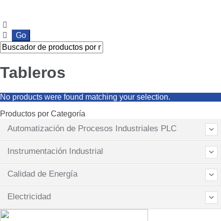
Ir
Ir
a
al
la
contenido
navegación
Tableros
No products were found matching your selection.
Productos por Categoría
Automatización de Procesos Industriales PLC
Instrumentación Industrial
Calidad de Energía
Electricidad