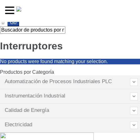
Ir
Ir
a
al
la
contenido
navegación
Interruptores
No products were found matching your selection.
Productos por Categoría
Automatización de Procesos Industriales PLC
Instrumentación Industrial
Calidad de Energía
Electricidad